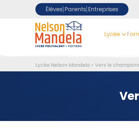
Élèves
Parents
Entreprises
Lycée
For
Lycée Nelson Mandela
>
Vers le champion
Ver