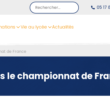
Rechercher :
05 17 
mations
Vie au lycée
Actualités
nat de France
s le championnat de Fr