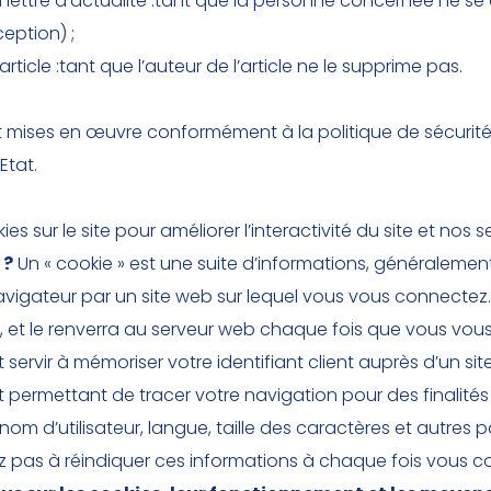
lettre d’actualité :tant que la personne concernée ne se dé
ception) ;
icle :tant que l’auteur de l’article ne le supprime pas.
t mises en œuvre conformément à la politique de sécurité
Etat.
ies sur le site pour améliorer l’interactivité du site et nos s
 ?
Un « cookie » est une suite d’informations, généralement 
navigateur par un site web sur lequel vous vous connectez
 et le renverra au serveur web chaque fois que vous vous
nt servir à mémoriser votre identifiant client auprès d’un 
t permettant de tracer votre navigation pour des finalités
nom d’utilisateur, langue, taille des caractères et autre
 pas à réindiquer ces informations à chaque fois vous c