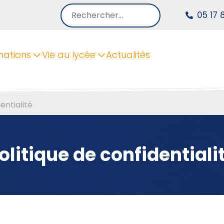
Rechercher :
05 17 
mations
Vie au lycée
Actualités
entialité
olitique de confidentiali