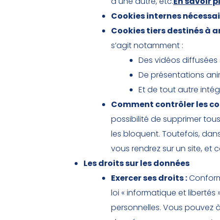
à une autre, etc.
En savoir p
Cookies internes nécessai
Cookies tiers destinés à am
s’agit notamment :
Des vidéos diffusées s
De présentations animé
Et de tout autre intég
Comment contrôler les co
possibilité de supprimer tous
les bloquent. Toutefois, da
vous rendrez sur un site, et 
Les droits sur les données
Exercer ses droits :
Conformé
loi « informatique et libert
personnelles. Vous pouvez à 