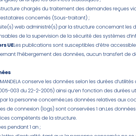
 structure chargés du traitement des demandes reçues via 
estataires concernés (Sous-traitant) ;
ite(s) web administré(s) par la structure concernant les do
sables de la supervision de la sécurité des systèmes d’inf
ors UE
Les publications sont susceptibles d’être accessibles
ernant l’hébergement des données, aucun transfert de d
nées
ANDELA conserve les données selon les durées d’utilités a
 2005-003 du 22-2-2005) ainsi qu’en fonction des durées u
 par la personne concernée.Les données relatives aux co
s de connexion (logs) sont conservées 1 an.Les données co
vices compétents de la structure.
es pendant 1 an ;