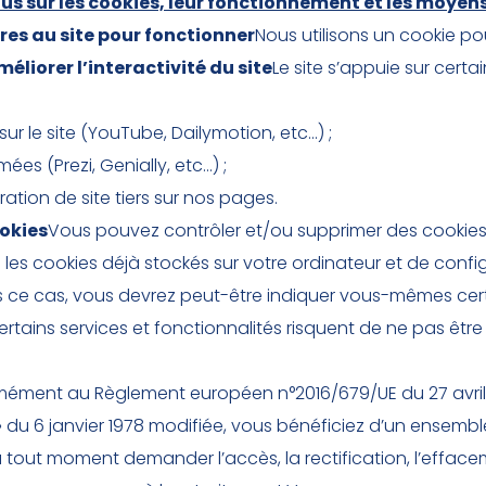
lus sur les cookies, leur fonctionnement et les moyen
res au site pour fonctionner
Nous utilisons un cookie po
éliorer l’interactivité du site
Le site s’appuie sur certai
ur le site (YouTube, Dailymotion, etc…) ;
es (Prezi, Genially, etc…) ;
ration de site tiers sur nos pages.
okies
Vous pouvez contrôler et/ou supprimer des cookies
 les cookies déjà stockés sur votre ordinateur et de config
ns ce cas, vous devrez peut-être indiquer vous-mêmes ce
certains services et fonctionnalités risquent de ne pas être
ment au Règlement européen n°2016/679/UE du 27 avril 2
és » du 6 janvier 1978 modifiée, vous bénéficiez d’un ense
tout moment demander l’accès, la rectification, l’effacemen