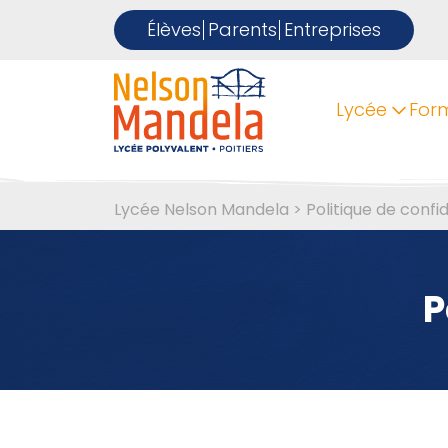
Élèves
Parents
Entreprises
Lycée
For
Lycée Nelson Mandela
>
Politique de confid
P