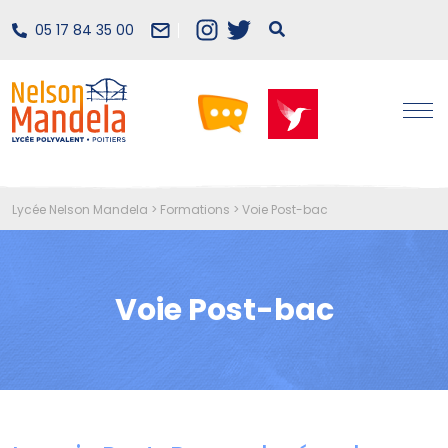
05 17 84 35 00
Lycée Nelson Mandela
>
Formations
>
Voie Post-bac
Voie Post-bac