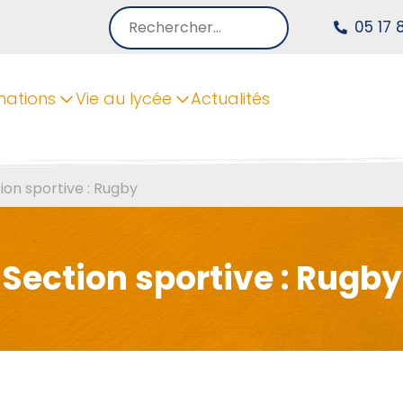
Rechercher :
05 17 
mations
Vie au lycée
Actualités
ion sportive : Rugby
Section sportive : Rugby