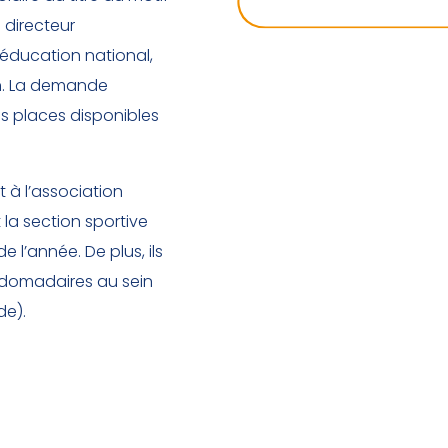
u directeur
éducation national,
on. La demande
s places disponibles
t à l’association
t la section sportive
 l’année. De plus, ils
bdomadaires au sein
de).