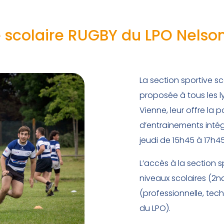
e scolaire RUGBY du LPO Nelso
La section sportive sc
proposée à tous les 
Vienne, leur offre la 
d’entrainements intégr
jeudi de 15h45 à 17h45
L’accès à la section s
niveaux scolaires (2nde
(professionnelle, te
du LPO).