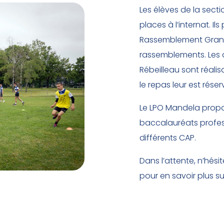
Les élèves de la sect
places à l’internat. I
Rassemblement Grand P
rassemblements. Les 
Rébeilleau sont réalisab
le repas leur est réser
Le LPO Mandela pro
baccalauréats profes
différents CAP.
Dans l’attente, n’hési
pour en savoir plus s