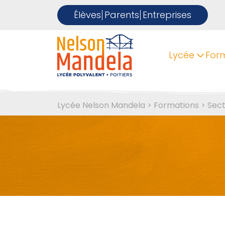
Élèves
Parents
Entreprises
Lycée
For
Lycée Nelson Mandela
>
Formations
>
Sect