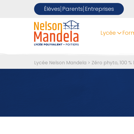
Élèves
Parents
Entreprises
Lycée
For
Lycée Nelson Mandela
>
Zéro phyto, 100 % 