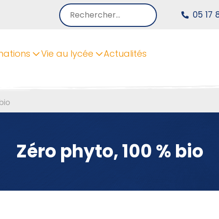
Rechercher :
05 17 
mations
Vie au lycée
Actualités
bio
Zéro phyto, 100 % bio