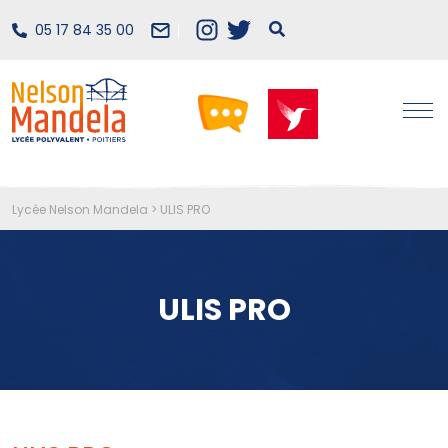
05 17 84 35 00
Lycée Nelson Mandela
>
ULIS PRO
ULIS PRO