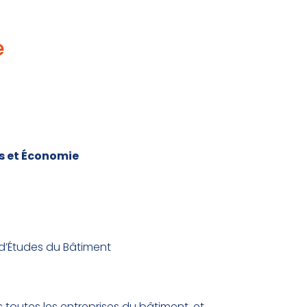
e
es et Économie
d’Études du Bâtiment
 toutes les entreprises du bâtiment, et