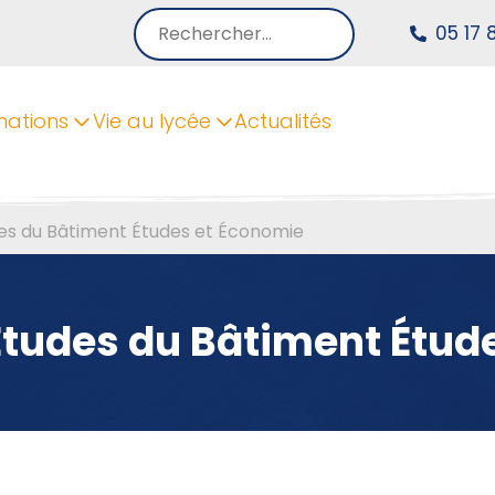
Rechercher :
05 17 
mations
Vie au lycée
Actualités
es du Bâtiment Études et Économie
Études du Bâtiment Étud