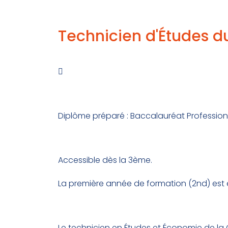
Technicien d'Études d

Intitulé du diplôme
Diplôme préparé : Baccalauréat Professio
Conditions d’accès
Accessible dès la 3ème.
La première année de formation (2nd) est
Objectifs
Le technicien en Études et Économie de la 