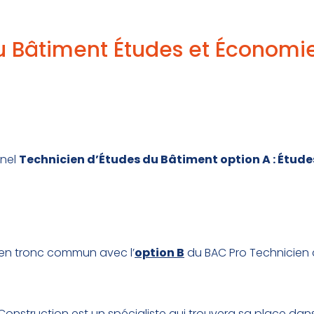
u Bâtiment Études et Économi
nnel
Technicien d’Études du Bâtiment option A : Étud
 en tronc commun avec l’
option B
du BAC Pro Technicien 
Construction est un spécialiste qui trouvera sa place dans