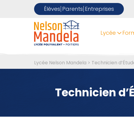
Élèves
Parents
Entreprises
Lycée
For
Lycée Nelson Mandela
>
Technicien d’Étud
Technicien d’