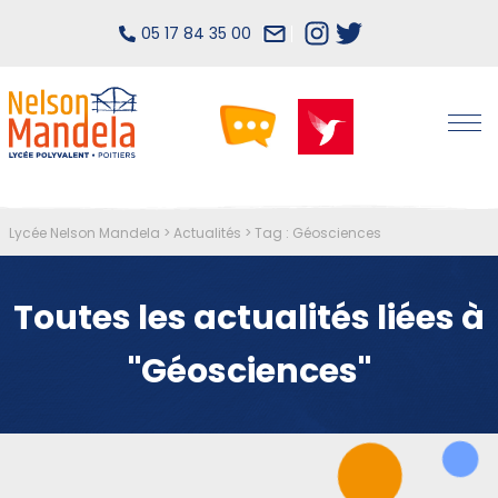
05 17 84 35 00
Lycée Nelson Mandela
>
Actualités
>
Tag : Géosciences
Toutes les actualités liées à
"Géosciences"