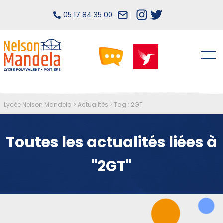
05 17 84 35 00
Lycée Nelson Mandela
>
Actualités
>
Tag : 2GT
Toutes les actualités liées à
"2GT"