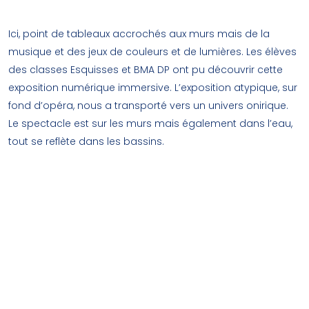
musées.
Ici, point de tableaux accrochés aux murs mais de la
musique et des jeux de couleurs et de lumières. Les élèves
des classes Esquisses et BMA DP ont pu découvrir cette
exposition numérique immersive. L’exposition atypique, sur
fond d’opéra, nous a transporté vers un univers onirique.
Le spectacle est sur les murs mais également dans l’eau,
tout se reflète dans les bassins.
En effet, les quatre bassins destinés
aux sous marins ont été transformés
et réaménagés afin d’offrir un espace
numérique où sont projetées des
œuvres d’artistes incontournables.
Dans les 4000 m2 d’exposition, un
espace insonorisé le Cube est dédié
aux artistes contemporains de l’art