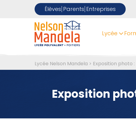
Élèves
Parents
Entreprises
Lycée
For
Lycée Nelson Mandela
>
Exposition photo :
Exposition phot