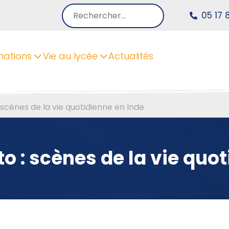
Rechercher :
05 17 
mations
Vie au lycée
Actualités
 scènes de la vie quotidienne en Inde
o : scènes de la vie quo