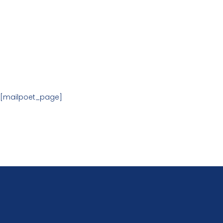
Page MailPoet
[mailpoet_page]