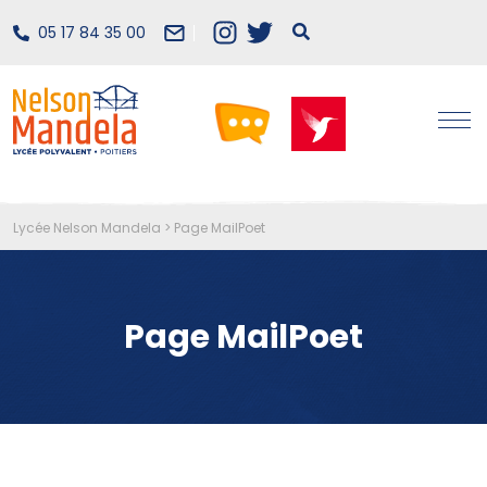
05 17 84 35 00
Lycée Nelson Mandela
>
Page MailPoet
Page MailPoet