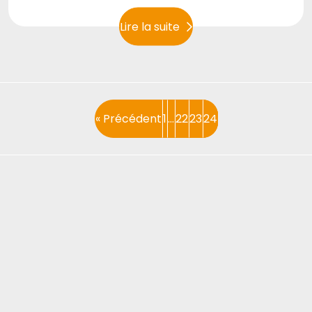
Lire la suite
« Précédent
1
…
22
23
24
Page
Page
Page
Page