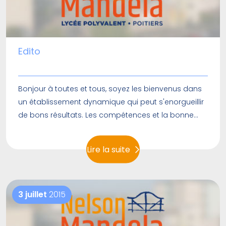
Edito
Bonjour à toutes et tous, soyez les bienvenus dans
un établissement dynamique qui peut s'enorgueillir
de bons résultats. Les compétences et la bonne
volonté de chacun garantissent une qualité de vie
et de travail, un accompagnement des élèves dans
Lire la suite
l'accomplissement de leur projet personnel de
formation. Son architecture atypique permet
d'accueillir les élèves dans des conditions de
confort propices à leur épanouissement personnel,
3 juillet
2015
social et scolaire. L'établissement s'inscrit dans le
réseau ECLORE (…)