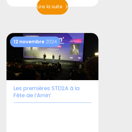
l’occasion des « Nuits de la
Lire la suite
lecture ». Cette soirée littéraire et
festive a réuni encore une fois
élèves, familles, artistes,
enseignants et personnel de
12 novembre
2024
l’établissement.
Les premières STD2A à la
Fête de l’Amin’