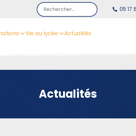
Rechercher :
05 17 
mations
Vie au lycée
Actualités
Actualités