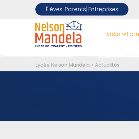
Élèves
Parents
Entreprises
Lycée
For
Lycée Nelson Mandela
>
Actualités