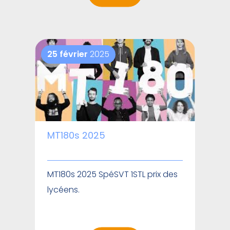
25 février
2025
MT180s 2025
MT180s 2025 SpéSVT 1STL prix des
lycéens.